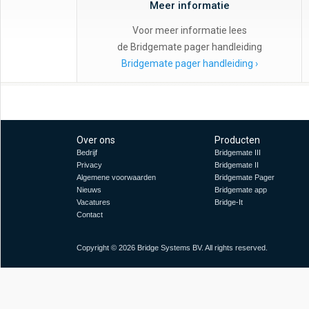
Meer informatie
Voor meer informatie lees
de Bridgemate pager handleiding
Bridgemate pager handleiding ›
Over ons
Producten
Bedrijf
Bridgemate II
I
Privacy
Bridgemate II
Algemene voorwaarden
Bridgemate Pager
Nieuws
Bridgemate app
Vacatures
Bridge-It
Contact
Copyright © 2026 Bridge Systems BV. All rights reserved.