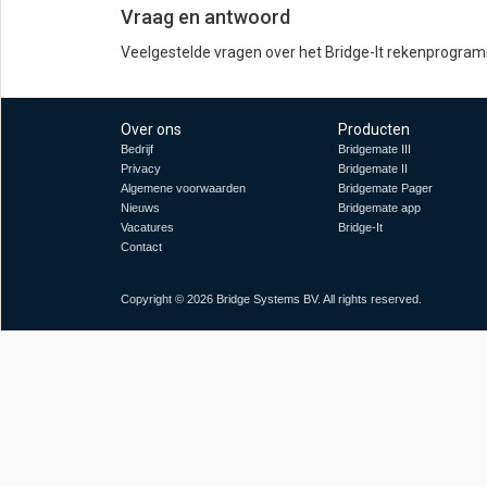
Vraag en antwoord
Veelgestelde vragen over het Bridge-It rekenprogra
Over ons
Producten
Bedrijf
Bridgemate II
I
Privacy
Bridgemate II
Algemene voorwaarden
Bridgemate Pager
Nieuws
Bridgemate app
Vacatures
Bridge-It
Contact
Copyright © 2026 Bridge Systems BV. All rights reserved.